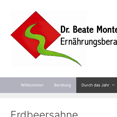
Zum
Inhalt
springen
Willkommen
Beratung
Durch das Jahr
Erdbeersahne