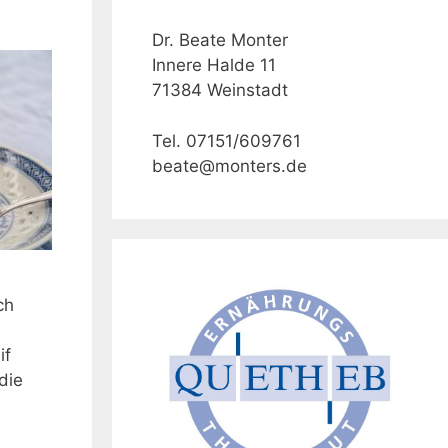
Dr. Beate Monter
Innere Halde 11
71384 Weinstadt
Tel. 07151/609761
beate@monters.de
ch
if
die