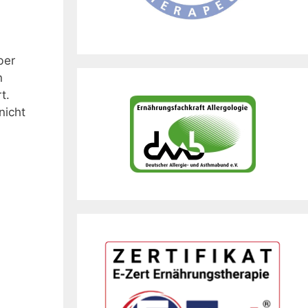
ber
n
t.
nicht