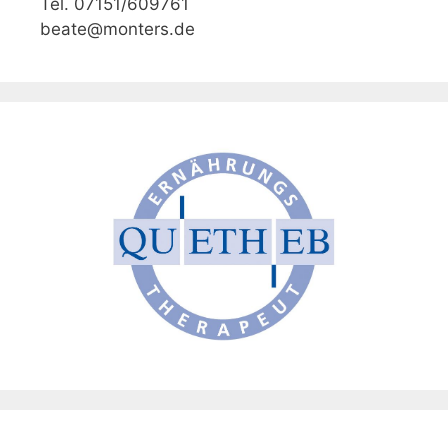
Tel. 07151/609761
beate@monters.de